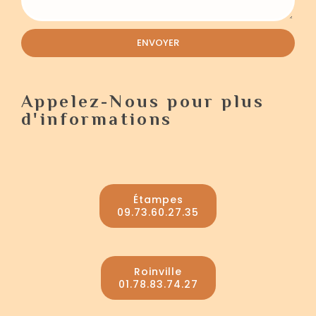
ENVOYER
Appelez-Nous pour plus
d'informations
Étampes
09.73.60.27.35
Roinville
01.78.83.74.27