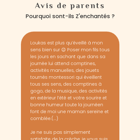
Avis de parents
Pourquoi sont-ils Z'enchantés ?
Loukas est plus qu’éveillé à mon
Le pl
sens bien sur 😉 Poser mon fils tous
mama
les jours en sachant que dans sa
sur l
journée lui attend comptines,
gard
activités manuelles, des jouets
repr
tournés montessori qui éveillent
vis à
tous ses sens, des comptines à
a de
gogo, de la musique, des activités
échan
en extérieur l’été et votre sourire et
genti
bonne humeur toute la journéen
j’arr
font de moi une maman sereine et
derni
comblée.(...)
moins
Je ne suis pas simplement
L’ al
satisfaite de la crèche, je vous suis
goût