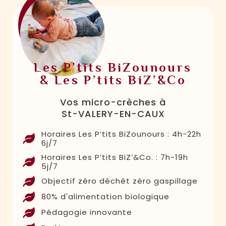
Les P’tits BiZounours
& Les P’tits BiZ’&Co
Vos micro-crèches à
St-VALERY-EN-CAUX
Horaires Les P’tits BiZounours : 4h-22h
6j/7
Horaires Les P’tits BiZ’&Co. : 7h-19h
5j/7
Objectif zéro déchêt zéro gaspillage
80% d'alimentation biologique
Pédagogie innovante