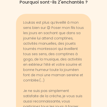
Pourquoi sont-ils Z'enchantés ?
Loukas est plus qu’éveillé à mon
Le pl
sens bien sur 😉 Poser mon fils tous
mama
les jours en sachant que dans sa
sur l
journée lui attend comptines,
gard
activités manuelles, des jouets
repr
tournés montessori qui éveillent
vis à
tous ses sens, des comptines à
a de
gogo, de la musique, des activités
échan
en extérieur l’été et votre sourire et
genti
bonne humeur toute la journéen
j’arr
font de moi une maman sereine et
derni
comblée.(...)
moins
Je ne suis pas simplement
L’ al
satisfaite de la crèche, je vous suis
goût
aussi reconnaissante, vous
alime
participez tous les jours à forger
Repas