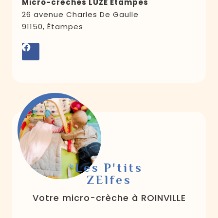
Micro-crèches LUZE Étampes
26 avenue Charles De Gaulle
91150, Étampes
Les P'tits
ZElfes
Votre micro-crèche à ROINVILLE